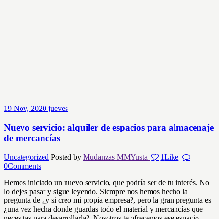
19
Nov, 2020
jueves
Nuevo servicio: alquiler de espacios para almacenaje
de mercancías
Uncategorized
Posted by
Mudanzas MMYusta
1
Like
0
Comments
Hemos iniciado un nuevo servicio, que podría ser de tu interés. No
lo dejes pasar y sigue leyendo. Siempre nos hemos hecho la
pregunta de ¿y si creo mi propia empresa?, pero la gran pregunta es
¿una vez hecha donde guardas todo el material y mercancías que
necesitas para desarrollarla?. Nosotros te ofrecemos ese espacio,